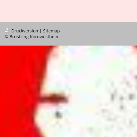
Druckversion
|
Sitemap
© Brustring Kornwestheim