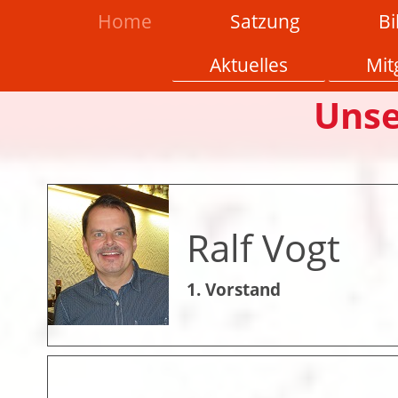
Home
Satzung
Bi
Aktuelles
Mit
Unse
Ralf Vogt
1. Vorstand